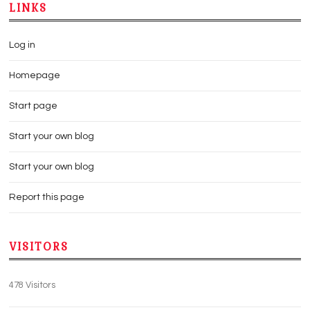
LINKS
Log in
Homepage
Start page
Start your own blog
Start your own blog
Report this page
VISITORS
478 Visitors