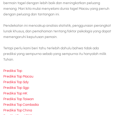
bermain togel dengan lebih baik dan meningkatkan peluang
menang. Mari kita mulai menyelami dunia togel Macau yang penuh
dengan peluang dan tantangan ini.
Pendekatan ini mencakup analisis statistik, penggunaan perangkat
lunak khusus, dan pemahaman tentang faktor psikologis yang dapat
memengaruhi keputusan pemain.
Tetapi perlu kami beri tahu terlebih dahulu bahwa tidak ada
prediksi yang sempurna sebab yang sempurna itu hanyalah milik
Tuhan.
Prediksi Top
Prediksi Top Macau
Prediksi Top Sdy
Prediksi Top Sgp
Prediksi Top HK
Prediksi Top Taiwan
Prediksi Top Cambodia
Prediksi Top China