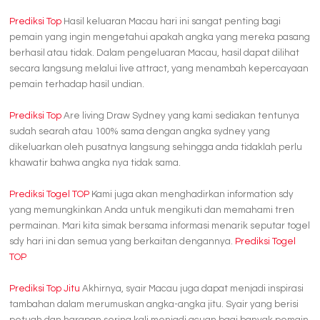
Prediksi Top
Hasil keluaran Macau hari ini sangat penting bagi
pemain yang ingin mengetahui apakah angka yang mereka pasang
berhasil atau tidak. Dalam pengeluaran Macau, hasil dapat dilihat
secara langsung melalui live attract, yang menambah kepercayaan
pemain terhadap hasil undian.
Prediksi Top
Are living Draw Sydney yang kami sediakan tentunya
sudah searah atau 100% sama dengan angka sydney yang
dikeluarkan oleh pusatnya langsung sehingga anda tidaklah perlu
khawatir bahwa angka nya tidak sama.
Prediksi Togel TOP
Kami juga akan menghadirkan information sdy
yang memungkinkan Anda untuk mengikuti dan memahami tren
permainan. Mari kita simak bersama informasi menarik seputar togel
sdy hari ini dan semua yang berkaitan dengannya.
Prediksi Togel
TOP
Prediksi Top Jitu
Akhirnya, syair Macau juga dapat menjadi inspirasi
tambahan dalam merumuskan angka-angka jitu. Syair yang berisi
petuah dan harapan sering kali menjadi acuan bagi banyak pemain