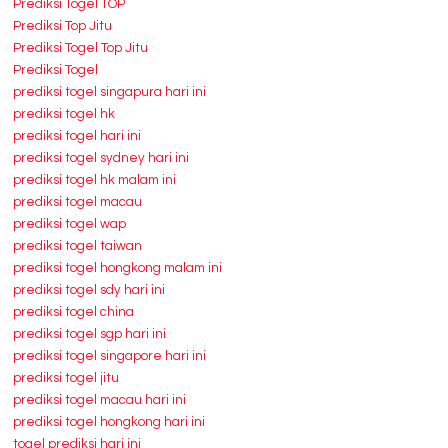
Prediksi Togel TOP
Prediksi Top Jitu
Prediksi Togel Top Jitu
Prediksi Togel
prediksi togel singapura hari ini
prediksi togel hk
prediksi togel hari ini
prediksi togel sydney hari ini
prediksi togel hk malam ini
prediksi togel macau
prediksi togel wap
prediksi togel taiwan
prediksi togel hongkong malam ini
prediksi togel sdy hari ini
prediksi togel china
prediksi togel sgp hari ini
prediksi togel singapore hari ini
prediksi togel jitu
prediksi togel macau hari ini
prediksi togel hongkong hari ini
togel prediksi hari ini