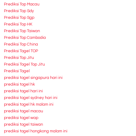
Prediksi Top Macau
Prediksi Top Sdy
Prediksi Top Sgp
Prediksi Top HK
Prediksi Top Taiwan
Prediksi Top Cambodia
Prediksi Top China
Prediksi Togel TOP
Prediksi Top Jitu
Prediksi Togel Top Jitu
Prediksi Togel
prediksi togel singapura hari ini
prediksi togel hk
prediksi togel hari ini
prediksi togel sydney hari ini
prediksi togel hk malam ini
prediksi togel macau
prediksi togel wap
prediksi togel taiwan
prediksi togel hongkong malam ini