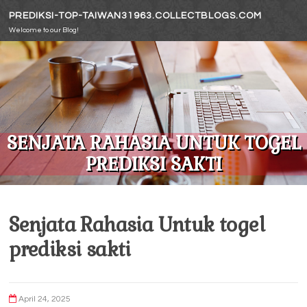
Skip to content
PREDIKSI-TOP-TAIWAN31963.COLLECTBLOGS.COM
Welcome to our Blog!
SENJATA RAHASIA UNTUK TOGEL
PREDIKSI SAKTI
Senjata Rahasia Untuk togel
prediksi sakti
April 24, 2025